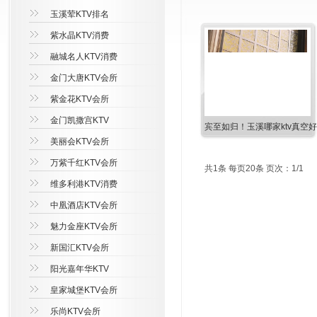
玉溪荤KTV排名
紫水晶KTV消费
融城名人KTV消费
金门大唐KTV会所
紫金花KTV会所
金门凯撒宫KTV
宾至如归！玉溪哪家ktv真空
美丽会KTV会所
万紫千红KTV会所
共1条 每页20条 页次：1/1
维多利港KTV消费
中凰酒店KTV会所
魅力金座KTV会所
新国汇KTV会所
阳光嘉年华KTV
皇家城堡KTV会所
乐尚KTV会所