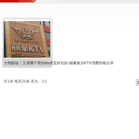
大饱眼福！玉溪哪个荤的ktv便宜好玩的-丽豪娱乐KTV消费价格点评
共1条 每页20条 页次：1/1