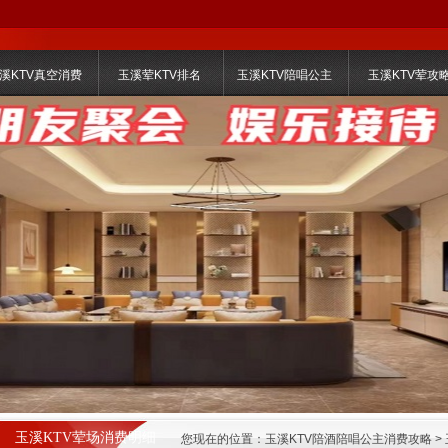
溪KTV真空消费
玉溪荤KTV排名
玉溪KTV陪唱公主
玉溪KTV荤攻
玉溪KTV荤场消费明细
您现在的位置：
玉溪KTV陪酒陪唱公主消费攻略
>