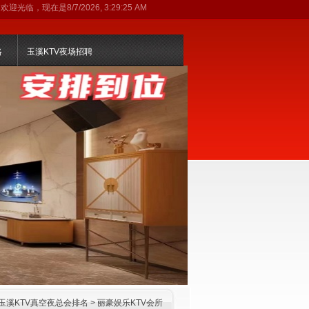
欢迎光临，现在是
8/7/2026, 3:29:25 AM
略
玉溪KTV夜场招聘
玉溪KTV真空夜总会排名
>
丽豪娱乐KTV会所