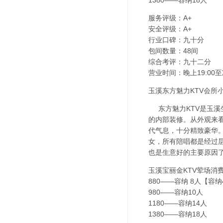
1380——容纳18人
服务评级：A+
安全评级：A+
行业口碑：九十分
包间数量：48间
综合考评：九十二分
营业时间：晚上19:00至
玉溪东方魅力KTV会所小
东方魅力KTV是玉溪
的内部装修。从外观来
代气息，十分精致豪华。
女，所有陪唱都是经过
也是生意好的主要原因
玉溪宝丽金KTV荤场消
880——容纳 8人【容
980——容纳10人
1180——容纳14人
1380——容纳18人