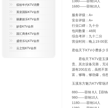
1380——容纳14人
缤纷年代KTV消费
1680——容纳18人
英皇国际KTV会所
服务评级：A+
丽豪娱乐KTV会所
安全评级：A+
行业口碑：九十分
妙音KTV会所
包间数量：48间
国汇商务KTV会所
综合考评：九十二分
盛世乐坛KTV会所
营业时间：晚上19:00至
云之悦KTV会所
君临天下KTV小费多少 
君临天下KTV是玉溪
贵。其次设备完善，无
源有200左右，虽然不
富，够嗨，够劲爆，你
玉溪东方魅力KTV荤场
880——容纳 8人【容
980——容纳10人
1180——容纳14人