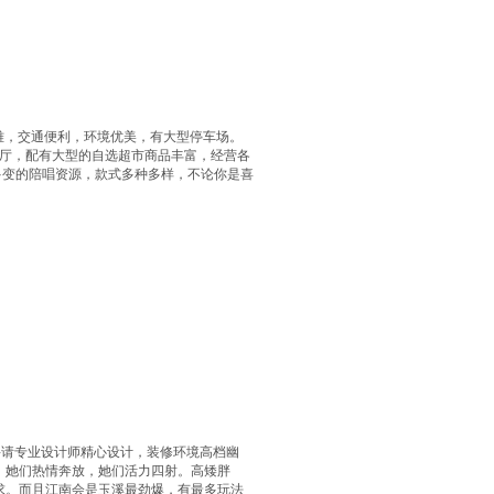
雅，交通便利，环境优美，有大型停车场。
大厅，配有大型的自选超市商品丰富，经营各
多变的陪唱资源，款式多种多样，不论你是喜
聘请专业设计师精心设计，装修环境高档幽
，她们热情奔放，她们活力四射。高矮胖
求。而且江南会是玉溪最劲爆，有最多玩法