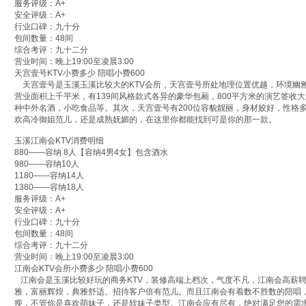
服务评级：A+
安全评级：A+
行业口碑：九十分
包间数量：48间
综合考评：九十二分
营业时间：晚上19:00至凌晨3:00
天宫壹号KTV小费多少 陪唱小费600
天宫壹号是玉溪玉溪比较大的KTV会所，天宫壹号所处地理位置优越，环境幽
营业面积上千平米，有139间风格款式各异的豪华包厢，800平方米的演艺签收
种中外名酒，小吃食品等。其次，天宫壹号有200位容貌靓丽，身材姣好，性格
欢高冷御姐范儿，还是成熟妩媚的，在这里你都能找到可是你的那一款。
玉溪江南会KTV消费明细
880——容纳 8人【容纳4男4女】包含酒水
980——容纳10人
1180——容纳14人
1380——容纳18人
服务评级：A+
安全评级：A+
行业口碑：九十分
包间数量：48间
综合考评：九十二分
营业时间：晚上19:00至凌晨3:00
江南会KTV会所小费多少 陪唱小费600
江南会是玉溪比较好玩的商务KTV，装修高端上档次，气度不凡，江南会高薪
雅，富丽辉煌，典雅舒适。招待客户倍有范儿。而且江南会有着数不胜数的陪唱
瘦，不管你是喜欢萌妹子，还是软妹子类型。江南会应有尽有，绝对满足您的需