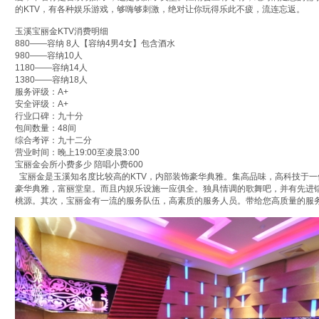
的KTV，有各种娱乐游戏，够嗨够刺激，绝对让你玩得乐此不疲，流连忘返。
玉溪宝丽金KTV消费明细
880——容纳 8人【容纳4男4女】包含酒水
980——容纳10人
1180——容纳14人
1380——容纳18人
服务评级：A+
安全评级：A+
行业口碑：九十分
包间数量：48间
综合考评：九十二分
营业时间：晚上19:00至凌晨3:00
宝丽金会所小费多少 陪唱小费600
宝丽金是玉溪知名度比较高的KTV，内部装饰豪华典雅。集高品味，高科技于
豪华典雅，富丽堂皇。而且内娱乐设施一应俱全。独具情调的歌舞吧，并有先进
桃源。其次，宝丽金有一流的服务队伍，高素质的服务人员。带给您高质量的服