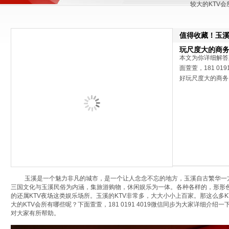
较大的KTV会
值得收藏！玉溪
玩尺度大的商务
本文为你详细解答
面萱萱，181 0
好玩尺度大的商务
玉溪是一个魅力非凡的城市，是一个让人念念不忘的地方，玉溪自古繁华一方
三国文化与玉溪民俗为内涵，集旅游购物，休闲娱乐为一体。各种各样的，形形
的还属KTV夜场这类娱乐场所。玉溪的KTV非常多，大大小小上百家。那这么多
大的KTV会所有哪些呢？下面萱萱，181 0191 4019微信同步为大家详细介
对大家有所帮助。