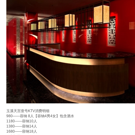
玉溪天宫壹号KTV消费明细
980——容纳 8人【容纳4男4女】包含酒水
1180——容纳10人
1380——容纳14人
1680——容纳18人