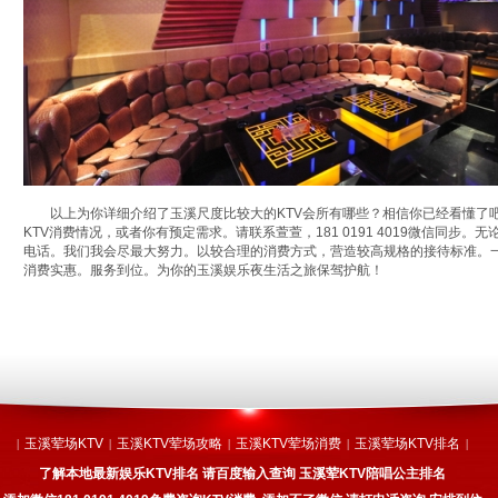
以上为你详细介绍了玉溪尺度比较大的KTV会所有哪些？相信你已经看懂了
KTV消费情况，或者你有预定需求。请联系萱萱，181 0191 4019微信同步
电话。我们我会尽最大努力。以较合理的消费方式，营造较高规格的接待标准。
消费实惠。服务到位。为你的玉溪娱乐夜生活之旅保驾护航！
玉溪荤场KTV
玉溪KTV荤场攻略
玉溪KTV荤场消费
玉溪荤场KTV排名
|
|
|
|
|
了解本地最新娱乐KTV排名 请百度输入查询 玉溪荤KTV陪唱公主排名