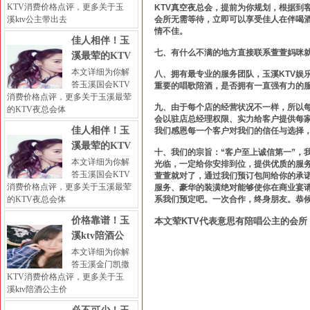
KTV消费价格点评，更多关于玉
KTV真空夜总会，提前为你规划，根据到
溪ktv公主带出去
会所无需等待，立即可以享受佳人在伴喝
情不佳。
佳人相伴！玉
七、有什么不满的地方直接联系萱萱妈咪
溪最荤的KTV
本文详细为你解
八、拥有最专业的服务团队，玉溪KTV娱
答玉溪国会KTV
重要的唱歌陪酒，是否拥有一直强有力的
消费价格点评，更多关于玉溪最荤
九、由于每个店的经营状况不一样，所以
的KTV夜总会体
会以驻店总经理权限、实力给客户提供每
佳人相伴！玉
我们感恩每一个客户对我们的信任与选择
溪最荤的KTV
十、我们的宗旨：“客户至上诚信第一”，
本文详细为你解
光临，一定给你安排到位，提供优质的服务
答玉溪国会KTV
萱萱就对了，通过我们预订包间给你的承诺
消费价格点评，更多关于玉溪最荤
服务、豪华的装潢绝对能够使你在商业宴
的KTV夜总会体
系我们预定吧。一次合作，终身朋友。恭
价格靠谱！玉
本文荤KTV代表意思有陪唱公主的会所 
溪ktv陪酒公
本文详细为你解
答玉溪金门凯撒
KTV消费价格点评，更多关于玉
溪ktv陪酒公主价