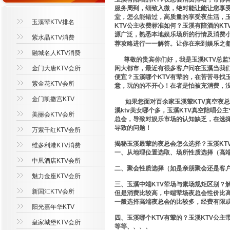
服务周到，细致入微，绝对能让能让您享受
堂，怎么能错过，高质量的享受夜生活，玉
玉溪荤KTV排名
KTV公主收费标准如何？玉溪有陪酒的K
源广泛，熟悉本地娱乐场所的行情及消费小
紫水晶KTV消费
荐攻略进行一一解答。让你在来到娱乐之
融城名人KTV消费
尊敬的贵宾你们好，我是玉溪KTV总监
金门大唐KTV会所
闲大都市，最近有很多客户问在玉溪当我们
便宜？玉溪哪个KTV有荤的，在苦苦寻找
紫金花KTV会所
意，玩的的不开心！在者是怕被充消费，
金门凯撒宫KTV
如果您面对百余家玉溪荤KTV真空夜总
溪ktv美女哪个多，玉溪KTV真空陪唱
美丽会KTV会所
总会，导致对娱乐市场的认知缺乏，在选
导致的问题！
万紫千红KTV会所
揭秘玉溪最荤的夜总会怎么选择？玉溪KT
维多利港KTV消费
一、从地理位置选取、场所性质选择（高
中凰酒店KTV会所
二、聚会性质选择（如是亲朋聚会还是客
魅力金座KTV会所
三、玉溪中端KTV荤场与素场规矩区别？
新国汇KTV会所
但是消费比较高，中端荤场夜总会性价比
一般选择高端夜总会的比较多，经费有限或
阳光嘉年华KTV
四、玉溪哪个KTV有荤的？玉溪KTV公
皇家城堡KTV会所
等等、、、、