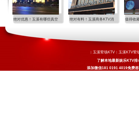
空
绝对有料！玉溪商务KTV消
值得收藏！玉溪尺度比较大
娱乐服
玉溪荤场KTV
玉溪KTV荤
|
|
了解本地最新娱乐KTV排
添加微信181 0191 4019