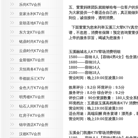
乐尚KTV会所
五、萱萱妈咪团队就能够给每一位客户的实
为大家提供一个最适合自己的，真正能做到
皇家永利KTV会所
到位，诚信接待，透明消费。
皇朝圣地KTV会所
下面萱萱为您来列举玉溪三大荤KTV真空
东方龙KTV会所
谱，不忽悠，消费有保障！预定咨询萱萱
上帝的服务宗旨，竭诚为您服务！
铭鼎时尚KTV会所
云鼎时代KTV会所
玉溪融城名人KTV荤场消费明细
1580——容纳 8人【容纳4男4女】包含酒
金斯顿KTV会所
1680——容纳10人
1880——容纳14人
天恒商务KTV会所
2180——容纳18人
营业时间：晚上19:00至凌晨3:00
帝都娱乐汇KTV
效果评分：9.2分 环境评分：9.5分
金色大厅KTV会所
服务评分：8.0分 综合评分：9.2分
明秀楼KTV会所
评价口碑： 90分资源数量： 180人安全系
环境档次：五星级玉溪高档商务KTV 消费性价
钻石人间KTV会所
营业时间：晚上19:00至凌晨3:00
适合用途：高端应酬 商务宴请！漂亮多，
红房子KTV会所
营业时间：晚上19:00至凌晨3:00
锦华酒店KTV会所
玉溪金门凯撒KTV荤场消费明细
汉都KTV会所