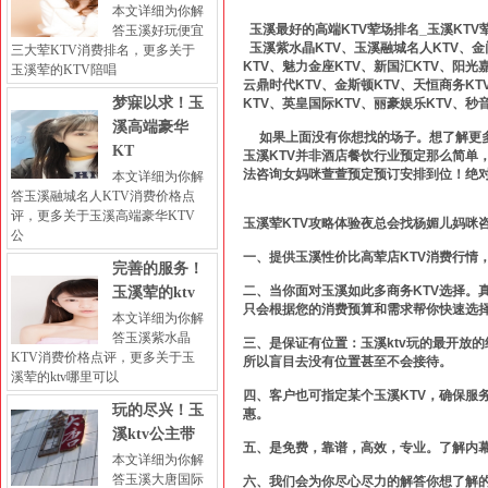
本文详细为你解
玉溪最好的高端KTV荤场排名_玉溪KTV
答玉溪好玩便宜
玉溪紫水晶KTV、玉溪融城名人KTV、金门
三大荤KTV消费排名，更多关于
KTV、魅力金座KTV、新国汇KTV、阳光
玉溪荤的KTV陪唱
云鼎时代KTV、金斯顿KTV、天恒商务KT
梦寐以求！玉
KTV、英皇国际KTV、丽豪娱乐KTV、秒
溪高端豪华
如果上面没有你想找的场子。想了解更多玉
KT
玉溪KTV并非酒店餐饮行业预定那么简单
法咨询女妈咪萱萱预定预订安排到位！绝
本文详细为你解
答玉溪融城名人KTV消费价格点
评，更多关于玉溪高端豪华KTV
玉溪荤KTV攻略体验夜总会找杨媚儿妈咪
公
一、提供玉溪性价比高荤店KTV消费行情
完善的服务！
二、当你面对玉溪如此多商务KTV选择。
玉溪荤的ktv
只会根据您的消费预算和需求帮你快速选
本文详细为你解
答玉溪紫水晶
三、是保证有位置：玉溪ktv玩的最开放
KTV消费价格点评，更多关于玉
所以盲目去没有位置甚至不会接待。
溪荤的ktv哪里可以
四、客户也可指定某个玉溪KTV，确保服
玩的尽兴！玉
惠。
溪ktv公主带
五、是免费，靠谱，高效，专业。了解内
本文详细为你解
答玉溪大唐国际
六、我们会为你尽心尽力的解答你想了解